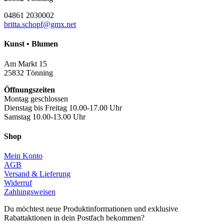
auf
der
04861 2030002
Produktseite
britta.schopf@gmx.net
gewählt
werden
Kunst • Blumen
Am Markt 15
25832 Tönning
Öffnungszeiten
Montag geschlossen
Dienstag bis Freitag 10.00-17.00 Uhr
Samstag 10.00-13.00 Uhr
Shop
Mein Konto
AGB
Versand & Lieferung
Widerruf
Zahlungsweisen
Du möchtest neue Produktinformationen und exklusive
Rabattaktionen in dein Postfach bekommen?