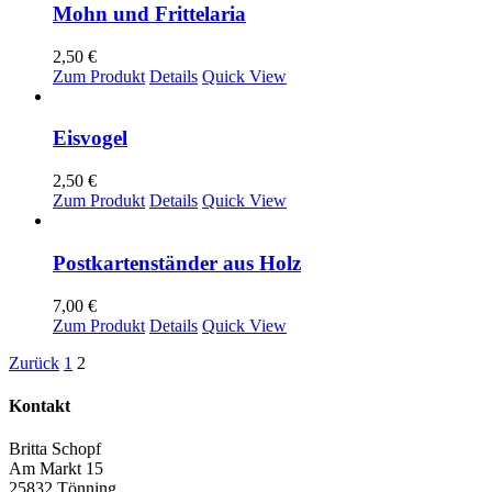
Mohn und Frittelaria
2,50
€
Zum Produkt
Details
Quick View
Eisvogel
2,50
€
Zum Produkt
Details
Quick View
Postkartenständer aus Holz
7,00
€
Dieses
Zum Produkt
Details
Quick View
Produkt
Zurück
1
2
weist
mehrere
Varianten
Kontakt
auf.
Die
Britta Schopf
Optionen
Am Markt 15
können
25832 Tönning