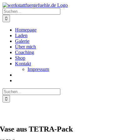
Zum
Inhalt
Suche
springen
nach:
Homepage
Laden
Galerie
Über mich
Coaching
Shop
Kontakt
Impressum
Suche
nach:
Vase aus TETRA-Pack