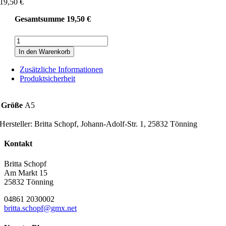
19,50
€
Gesamtsumme
19,50
€
Vase
aus
In den Warenkorb
TETRA-
Pack
Zusätzliche Informationen
Menge
Produktsicherheit
Größe
A5
Hersteller:
Britta Schopf, Johann-Adolf-Str. 1, 25832 Tönning
Kontakt
Britta Schopf
Am Markt 15
25832 Tönning
04861 2030002
britta.schopf@gmx.net