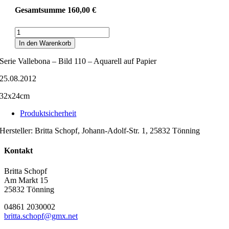
Gesamtsumme
160,00
€
Serie
Vallebona
In den Warenkorb
-
Bild
Serie Vallebona – Bild 110 – Aquarell auf Papier
110
Menge
25.08.2012
32x24cm
Produktsicherheit
Hersteller:
Britta Schopf, Johann-Adolf-Str. 1, 25832 Tönning
Kontakt
Britta Schopf
Am Markt 15
25832 Tönning
04861 2030002
britta.schopf@gmx.net