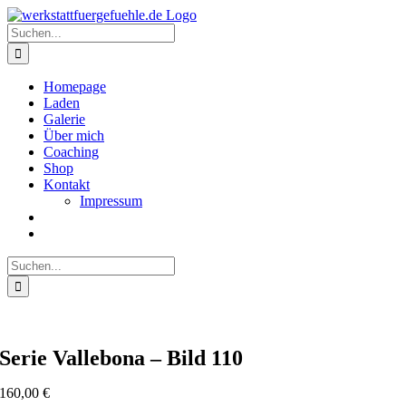
Zum
Inhalt
Suche
springen
nach:
Homepage
Laden
Galerie
Über mich
Coaching
Shop
Kontakt
Impressum
Suche
nach:
Serie Vallebona – Bild 110
160,00
€