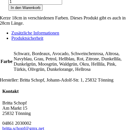
Kerze
18cm
In den Warenkorb
Menge
Kerze 18cm in verschiedenen Farben. Dieses Produkt gibt es auch in
28cm Länge.
Zusätzliche Informationen
Produktsicherheit
Schwarz, Bordeaux, Avocado, Schweinchenrosa, Altrosa,
Navyblau, Grau, Petrol, Hellblau, Rot, Zitrone, Dunkellila,
Farbe
Dunkelgrün, Moosgrün, Waldgrün, Okra, Helllila, Pink,
Türkis, Olivgrün, Dunkelorange, Hellrosa
Hersteller:
Britta Schopf, Johann-Adolf-Str. 1, 25832 Tönning
Kontakt
Britta Schopf
Am Markt 15
25832 Tönning
04861 2030002
britta.schopf@gmx.net