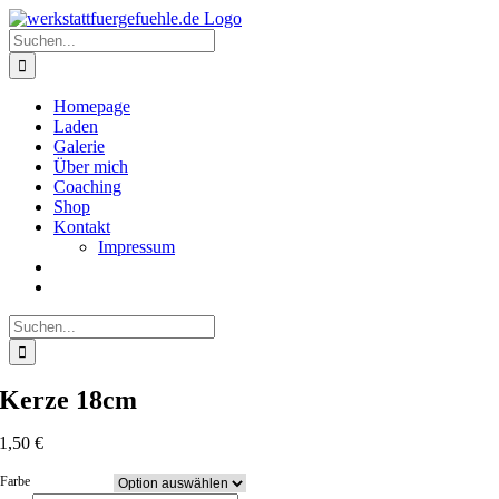
Zum
Inhalt
Suche
springen
nach:
Homepage
Laden
Galerie
Über mich
Coaching
Shop
Kontakt
Impressum
Suche
nach:
Kerze 18cm
1,50
€
Farbe