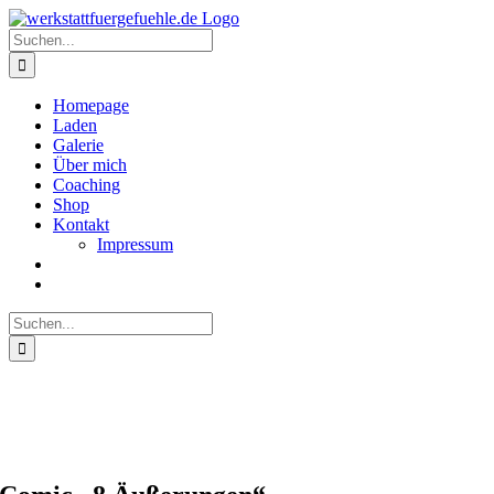
Zum
Inhalt
Suche
springen
nach:
Homepage
Laden
Galerie
Über mich
Coaching
Shop
Kontakt
Impressum
Suche
nach: