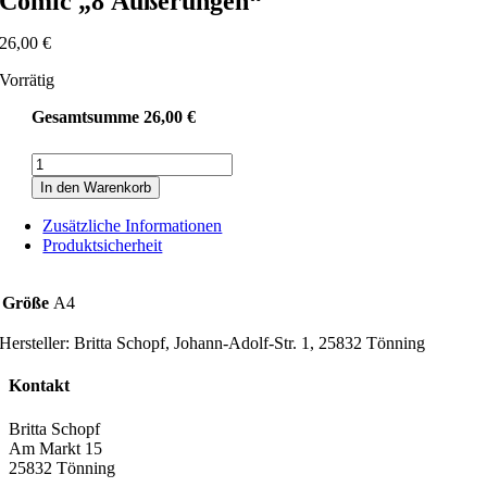
Comic „8 Äußerungen“
26,00
€
Vorrätig
Gesamtsumme
26,00
€
Comic
„8
In den Warenkorb
Äußerungen“
Menge
Zusätzliche Informationen
Produktsicherheit
Größe
A4
Hersteller:
Britta Schopf, Johann-Adolf-Str. 1, 25832 Tönning
Kontakt
Britta Schopf
Am Markt 15
25832 Tönning